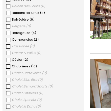
Balcon des Ecrins
(
0
)
Balcons de Sirius
(
8
)
Belvédère
(
6
)
Bergerie
(
0
)
Betelgeuse
(
6
)
Campanules
(
2
)
Cassiopée
(
0
)
Castor & Pollux
(
0
)
Césier
(
2
)
Chabrières
(
16
)
Chalet Bartavelles
(
0
)
Chalet Bien être
(
0
)
Chalet Bernard Sports
(
0
)
Chalet Choucas
(
0
)
Chalet Epervier
(
0
)
Chalet le Dahu
(
0
)