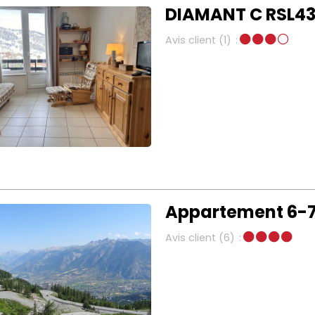
DIAMANT C RSL430
Avis client
(1)
Appartement 6-7
Avis client
(6)