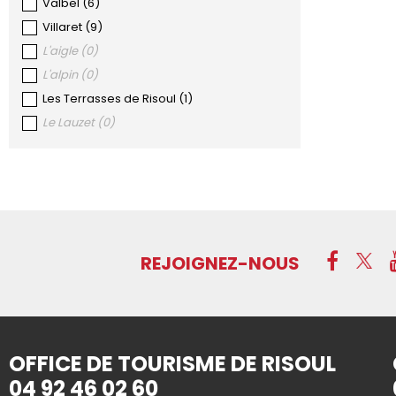
Valbel
(
6
)
Villaret
(
9
)
L'aigle
(
0
)
L'alpin
(
0
)
Les Terrasses de Risoul
(
1
)
Le Lauzet
(
0
)
REJOIGNEZ-NOUS
OFFICE DE TOURISME DE RISOUL
04 92 46 02 60