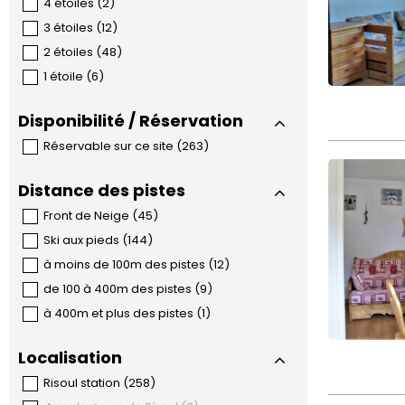
4 étoiles
(
2
)
3 étoiles
(
12
)
2 étoiles
(
48
)
1 étoile
(
6
)
Disponibilité / Réservation
Réservable sur ce site
(
263
)
Distance des pistes
Front de Neige
(
45
)
Ski aux pieds
(
144
)
à moins de 100m des pistes
(
12
)
de 100 à 400m des pistes
(
9
)
à 400m et plus des pistes
(
1
)
Localisation
Risoul station
(
258
)