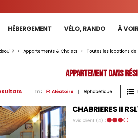
HÉBERGEMENT
VÉLO, RANDO
À VOIR
Tarifs préférentiels Risoul Résa (forfaits, parking ,matériel...)
isoul ?
>
Appartements & Chalets
>
Toutes les locations de 
Appartement dans rési
ésultats
Tri :
Aléatoire
Alphabétique
CHABRIERES II RSL
Avis client
(4)