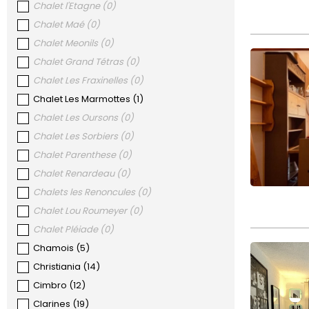
Chalet l'Etagne
(
0
)
Chalet Maé
(
0
)
Chalet Meonils
(
0
)
Chalet Grand Tétras
(
0
)
Chalet Les Fraxinelles
(
0
)
Chalet Les Marmottes
(
1
)
Chalet Les Oursons
(
0
)
Chalet Les Sorbiers
(
0
)
Chalet Parenthese
(
0
)
Chalet Renardeau
(
0
)
Chalets les Renoncules
(
0
)
Chalet Lou Roumeyer
(
0
)
Chalet Pléiade
(
0
)
Chamois
(
5
)
Christiania
(
14
)
Cimbro
(
12
)
Clarines
(
19
)