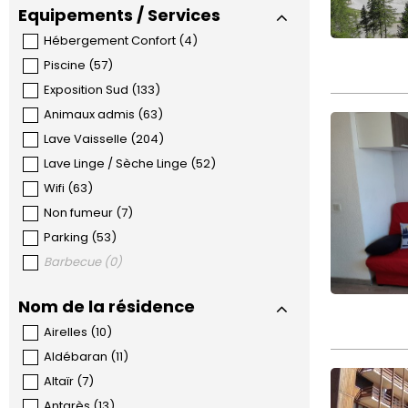
Equipements / Services
Hébergement Confort
(
4
)
Piscine
(
57
)
Exposition Sud
(
133
)
Animaux admis
(
63
)
Lave Vaisselle
(
204
)
Lave Linge / Sèche Linge
(
52
)
Wifi
(
63
)
Non fumeur
(
7
)
Parking
(
53
)
Barbecue
(
0
)
Nom de la résidence
Airelles
(
10
)
Aldébaran
(
11
)
Altaïr
(
7
)
Antarès
(
13
)