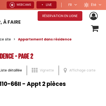
Été
LIVE
FR
WEBCAMS
RÉSERVATION EN LIGNE
, À FAIRE
OFFRES SÉJOURS HIVER
ce site
>
Appartement dans résidence
dence - Page 2
Liste détaillée
Vignette
Affichage carte
110-66II - Appt 2 pièces