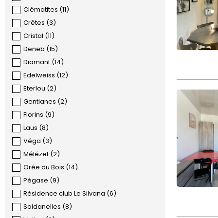
Clématites
(
11
)
Crêtes
(
3
)
Cristal
(
11
)
Deneb
(
15
)
Diamant
(
14
)
Edelweiss
(
12
)
Eterlou
(
2
)
Gentianes
(
2
)
Florins
(
9
)
Laus
(
8
)
Véga
(
3
)
Mélézet
(
2
)
Orée du Bois
(
14
)
Pégase
(
9
)
Résidence club Le Silvana
(
6
)
Soldanelles
(
8
)