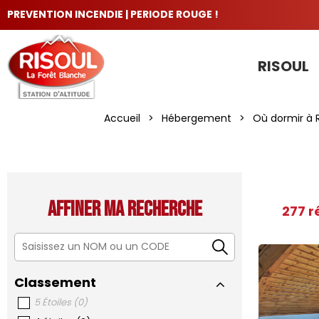
PREVENTION INCENDIE | PERIODE ROUGE !
RISOUL
LES INCONTOURNABLES
Accueil
>
Hébergement
>
Où dormir à R
Affiner ma recherche
277
r
Classement
5 Étoiles
(
0
)