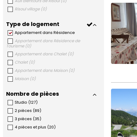
Aux alentours de Risoul
(
0
)
Risoul village
(
0
)
Type de logement
Appartement dans Résidence
Appartement dans Résidence de
Tourisme
(
0
)
Appartement dans Chalet
(
0
)
Chalet
(
0
)
Appartement dans Maison
(
0
)
Maison
(
0
)
Nombre de pièces
Studio
(
127
)
2 pièces
(
89
)
3 pièces
(
35
)
4 pièces et plus
(
20
)