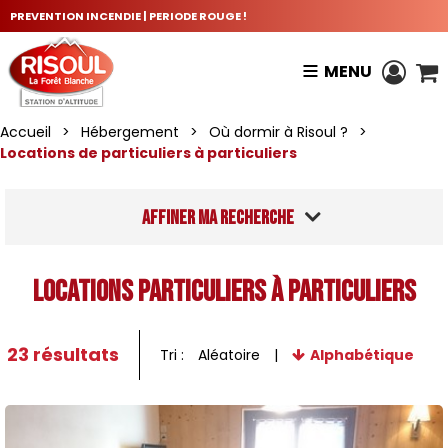
PREVENTION INCENDIE | PERIODE ROUGE !
MENU
Accueil
>
Hébergement
>
Où dormir à Risoul ?
>
Locations de particuliers à particuliers
Affiner ma recherche
Locations particuliers à particuliers
23
résultats
Tri :
Aléatoire
Alphabétique