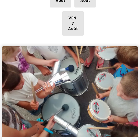
Août
Août
VEN.
7
Août