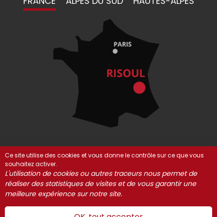
FRANCE
ALPES DU SUD
HAUTES-ALPES
Ce site utilise des cookies et vous donne le contrôle sur ce que vous
souhaitez activer.
© Risoul 2021-2025
Mentions Légales
Partenaires
L'utilisation de cookies ou autres traceurs nous permet de
Gestion des cookies
réaliser des statistiques de visites et de vous garantir une
meilleure expérience sur notre site.
OK, tout accepter