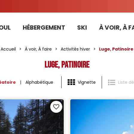
OUL
HÉBERGEMENT
SKI
À VOIR, À F
Tarifs préférentiels Risoul Résa (forfaits, parking ,matériel...)
Accompagnateurs raquette / marche nordique
Accueil
>
À voir, À faire
>
Activités hiver
>
Luge, Patinoire
Luge, Patinoire
éatoire
Alphabétique
Vignette
Liste dé