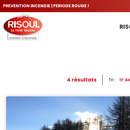
PREVENTION INCENDIE | PERIODE ROUGE !
RIS
LES INCONTOURNABLES
4
résultats
Tri :
Al