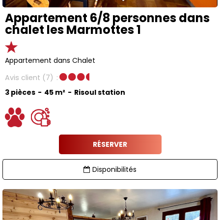
Appartement 6/8 personnes dans
chalet les Marmottes 1
Appartement dans Chalet
Avis client
(7)
3 pièces
45
m²
Risoul station
RÉSERVER
Disponibilités