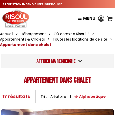
PREVENTION INCENDIE | PERIODE ROUGE !
MENU
Accueil
>
Hébergement
>
Où dormir à Risoul ?
>
Appartements & Chalets
>
Toutes les locations de ce site
>
Appartement dans chalet
Affiner ma recherche
Appartement dans chalet
17
résultats
Tri :
Aléatoire
Alphabétique