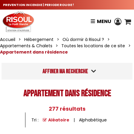
PREVENTION INCENDIE | PERIODE ROUGE !
MENU
Accueil
>
Hébergement
>
Où dormir à Risoul ?
>
Appartements & Chalets
>
Toutes les locations de ce site
>
Appartement dans résidence
Affiner ma recherche
Appartement dans résidence
277
résultats
Tri :
Aléatoire
Alphabétique