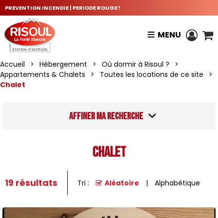
PREVENTION INCENDIE | PERIODE ROUGE !
MENU
Accueil
>
Hébergement
>
Où dormir à Risoul ?
>
Appartements & Chalets
>
Toutes les locations de ce site
>
Chalet
Affiner ma recherche
Chalet
19
résultats
Tri :
Aléatoire
Alphabétique