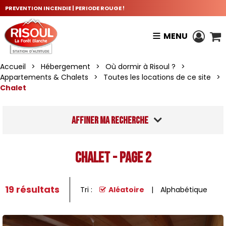
PREVENTION INCENDIE | PERIODE ROUGE !
MENU
Accueil
>
Hébergement
>
Où dormir à Risoul ?
>
Appartements & Chalets
>
Toutes les locations de ce site
>
Chalet
Affiner ma recherche
Chalet - Page 2
19
résultats
Tri :
Aléatoire
Alphabétique