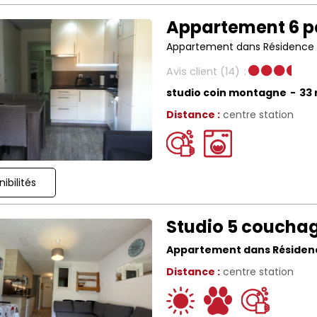
Appartement 6 pe
Appartement dans Résidence
Avis client
(14)
studio coin montagne
33
Distance :
centre station
ibilités
Studio 5 couchage
Appartement dans Résiden
Distance :
centre station