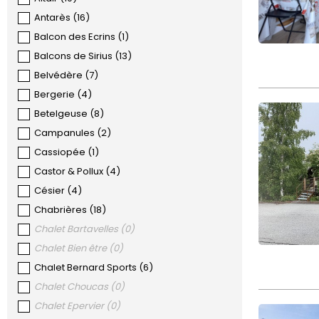
Antarès
(
16
)
Balcon des Ecrins
(
1
)
Balcons de Sirius
(
13
)
Belvédère
(
7
)
Bergerie
(
4
)
Betelgeuse
(
8
)
Campanules
(
2
)
Cassiopée
(
1
)
Castor & Pollux
(
4
)
Césier
(
4
)
Chabrières
(
18
)
Chalet Bartavelles
(
0
)
Chalet Bien être
(
0
)
Chalet Bernard Sports
(
6
)
Chalet Choucas
(
0
)
Chalet Epervier
(
0
)