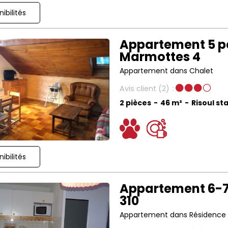
ibilités
Appartement 5 pe
Marmottes 4
Appartement dans Chalet
Avis client
(2)
2 pièces
46
m²
Risoul st
ibilités
Appartement 6-7 
310
Appartement dans Résidence