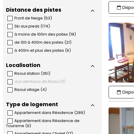
Dispon
Distance des pistes
Front de Neige
(
53
)
Ski aux pieds
(
174
)
à moins de 100m des pistes
(
19
)
de 100 à 400m des pistes
(
21
)
à 400m et plus des pistes
(
6
)
Localisation
Risoul station
(
351
)
Aux alentours de Risoul
(
0
)
Risoul village
(
4
)
Dispon
Type de logement
Appartement dans Résidence
(
289
)
Appartement dans Résidence de
Tourisme
(
9
)
Appartement dans Chalet
(
17
)