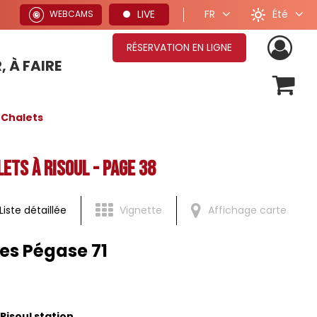
Été
LIVE
FR
WEBCAMS
RÉSERVATION EN LIGNE
, À FAIRE
OFFRES SÉJOURS HIVER
Chalets
ts à Risoul - Page 38
Liste détaillée
Vignette
Affichage carte
es Pégase 71
Risoul station