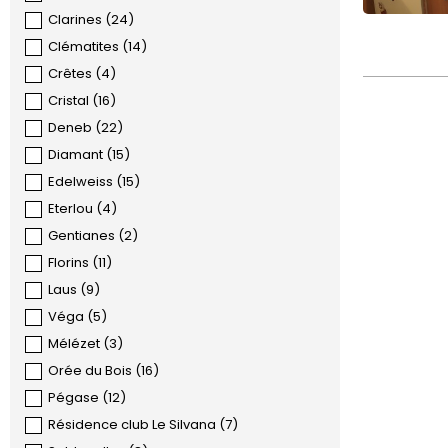
Clarines
(
24
)
Clématites
(
14
)
Crêtes
(
4
)
Cristal
(
16
)
Deneb
(
22
)
Diamant
(
15
)
Edelweiss
(
15
)
Eterlou
(
4
)
Gentianes
(
2
)
Florins
(
11
)
Laus
(
9
)
Véga
(
5
)
Mélézet
(
3
)
Orée du Bois
(
16
)
Pégase
(
12
)
Résidence club Le Silvana
(
7
)