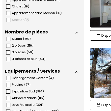
Chalet
(
19
)
Appartement dans Maison
(
16
)
Maison
(
0
)
Nombre de pièces
Dispon
Studio
(
150
)
2 pièces
(
116
)
3 pièces
(
50
)
4 pièces et plus
(
44
)
Equipements / Services
Hébergement Confort
(
4
)
Piscine
(
77
)
Exposition Sud
(
184
)
Animaux admis
(
116
)
Lave Vaisselle
(
301
)
Dispon