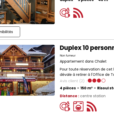
ibilités
Duplex 10 person
Non fumeur
Appartement dans Chalet
Pour toute réservation de cet
dévale à retirer à l'Office de T
Avis client
(2)
4 pièces
150
m²
Risoul s
Distance :
centre station