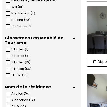
Lave Linge / Sèche Linge
(
88
)
Wifi
(
81
)
Non fumeur
(
8
)
Parking
(
79
)
Barbecue
(
0
)
Classement en Meublé de
Tourisme
5 Étoiles
(
1
)
4 Étoiles
(
3
)
Dispon
3 Étoiles
(
16
)
2 Étoiles
(
56
)
1 Étoile
(
18
)
Nom de la résidence
Airelles
(
16
)
Aldébaran
(
14
)
Altaïr
(
10
)