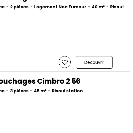
ce
2 pièces
Logement Non Fumeur
40
m²
Risoul
Découvrir
ouchages Cimbro 2 56
ce
3 pièces
45
m²
Risoul station