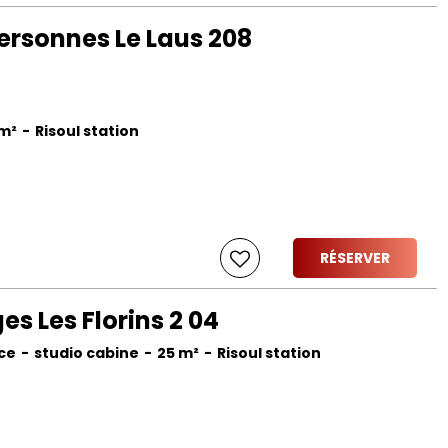
rsonnes Le Laus 208
m²
Risoul station
RÉSERVER
s Les Florins 2 04
ce
studio cabine
25
m²
Risoul station