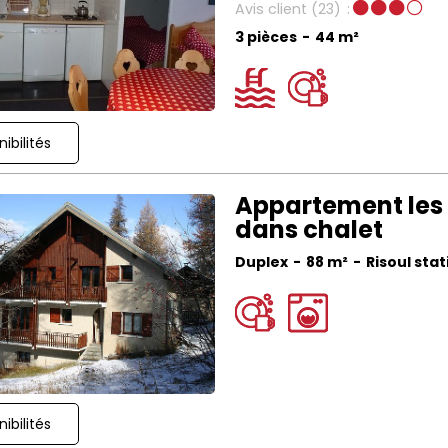
Avis client
(23)
3 pièces
44
m²
ibilités
Appartement les 
dans chalet
Duplex
88
m²
Risoul stat
ibilités