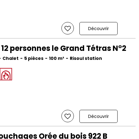
Découvrir
 12 personnes le Grand Tétras N°2
Chalet
5 pièces
100
m²
Risoul station
Découvrir
uchages Orée du bois 922 B