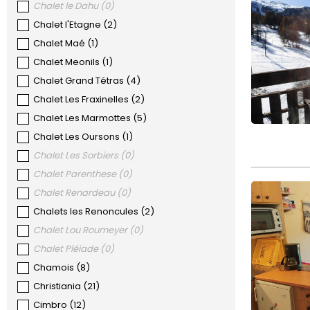
Chalet le Dahu
(
0
)
Chalet l'Etagne
(
2
)
Chalet Maé
(
1
)
Chalet Meonils
(
1
)
Chalet Grand Tétras
(
4
)
Chalet Les Fraxinelles
(
2
)
Chalet Les Marmottes
(
5
)
Chalet Les Oursons
(
1
)
Chalet Les Sorbiers
(
0
)
Chalet Parenthese
(
0
)
Chalet Renardeau
(
0
)
Chalets les Renoncules
(
2
)
Chalet Lou Roumeyer
(
0
)
Chalet Pléiade
(
0
)
Chamois
(
8
)
Christiania
(
21
)
Cimbro
(
12
)