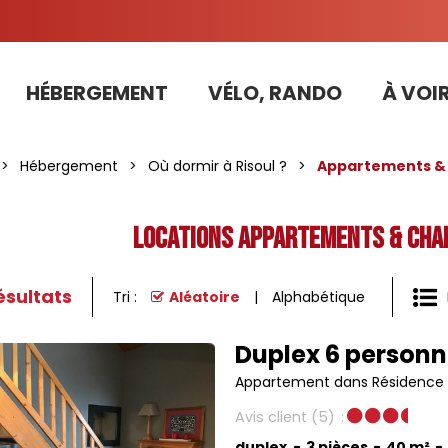
HÉBERGEMENT
VÉLO, RANDO
À VOIR
Tarifs préférentiels Risoul Résa (forfaits, parking ,matériel...)
>
Hébergement
>
Où dormir à Risoul ?
>
Appartements & 
Locations Appartements & Chale
ésultats
Tri :
Aléatoire
Alphabétique
Duplex 6 personn
Appartement dans Résidence
Avis client
(5)
duplex
3 pièces
40
m²