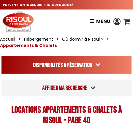
PREVENTION INCENDIE | PERIODE ROUGE !
MENU
Accueil
>
Hébergement
>
Où dormir à Risoul ?
>
Appartements & Chalets
Disponibilités & Réservation
Affiner ma recherche
Locations Appartements & Chalets à
Risoul - Page 40