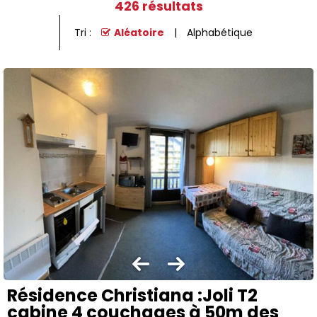
426
résultats
Tri :
Aléatoire
Alphabétique
Résidence Christiana :Joli T2
cabine 4 couchages à 50m des