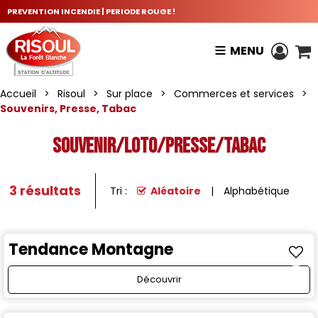
PREVENTION INCENDIE | PERIODE ROUGE !
MENU
Accueil
>
Risoul
>
Sur place
>
Commerces et services
>
Souvenirs, Presse, Tabac
Souvenir/loto/presse/tabac
3
résultats
Tri :
Aléatoire
Alphabétique
Tendance Montagne
Découvrir