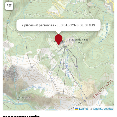
2 pièces - 6 personnes - LES BALCONS DE SIRIUS
Leaflet
|
©
OpenStreetMap