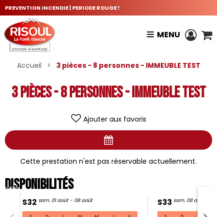
PREVENTION INCENDIE | PERIODE ROUGE !
MENU
Accueil
>
3 pièces - 8 personnes - IMMEUBLE TEST
3 pièces - 8 personnes - IMMEUBLE TEST
Ajouter aux favoris
Cette prestation n'est pas réservable actuellement.
Disponibilités
S32
sam. 01 août - 08 août
S33
sam. 08 août - 15
S
D
L
M
M
J
V
S
D
L