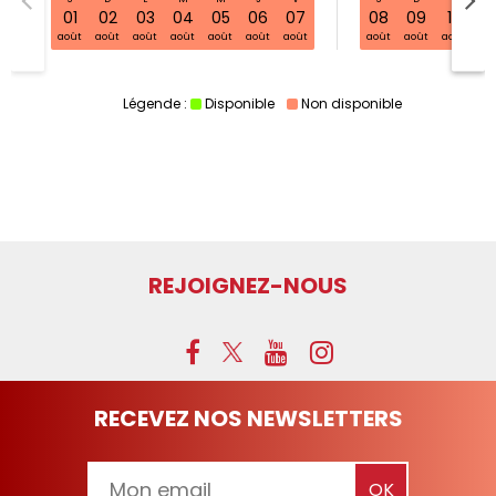
S32 sam. 01 août - 08 août
01
02
03
04
05
06
07
08
09
10
11
août
août
août
août
août
août
août
août
août
août
ao
Légende :
Disponible
Non disponible
REJOIGNEZ-NOUS
RECEVEZ NOS NEWSLETTERS