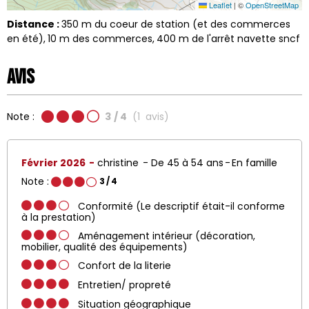
Leaflet
|
©
OpenStreetMap
Distance :
350
m du coeur de station (et des commerces
en été)
10
m des commerces
400
m de l'arrêt navette sncf
Avis
Note :
3
/ 4
(
1
avis
)
Février 2026
christine
De 45 à 54 ans
En famille
Note :
3
/ 4
Conformité (Le descriptif était-il conforme
à la prestation)
Aménagement intérieur (décoration,
mobilier, qualité des équipements)
Confort de la literie
Entretien/ propreté
Situation géographique