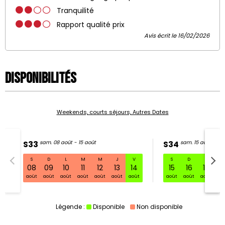
Tranquilité
Rapport qualité prix
Avis écrit le 16/02/2026
Disponibilités
Weekends, courts séjours, Autres Dates
S33
sam. 08 août - 15 août
S34
sam. 15 août - 22
S
D
L
M
M
J
V
S
D
L
S33 sam. 08 août - 15 août
08
09
10
11
12
13
14
15
16
17
1
août
août
août
août
août
août
août
août
août
août
ao
Légende :
Disponible
Non disponible