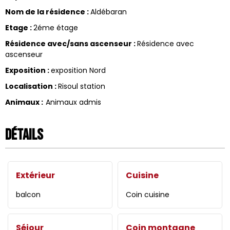
Nom de la résidence
:
Aldébaran
Etage
:
2éme étage
Résidence avec/sans ascenseur
:
Résidence avec
ascenseur
Exposition
:
exposition Nord
Localisation
:
Risoul station
Animaux
:
Animaux admis
Détails
Extérieur
Cuisine
balcon
Coin cuisine
Séjour
Coin montagne