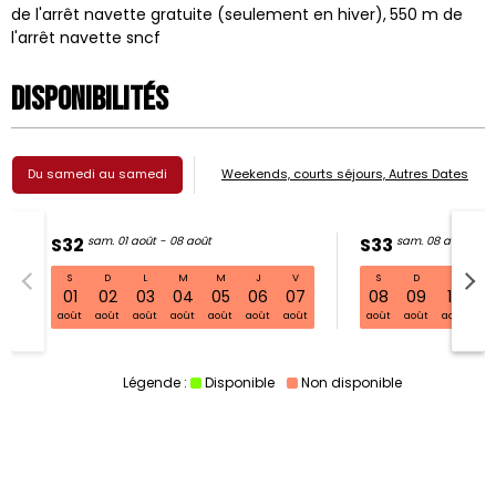
de l'arrêt navette gratuite (seulement en hiver)
550
m de
l'arrêt navette sncf
Disponibilités
Du samedi au samedi
Weekends, courts séjours, Autres Dates
S32
sam. 01 août - 08 août
S33
sam. 08 août - 15
S
D
L
M
M
J
V
S
D
L
S32 sam. 01 août - 08 août
01
02
03
04
05
06
07
08
09
10
11
août
août
août
août
août
août
août
août
août
août
ao
Légende :
Disponible
Non disponible