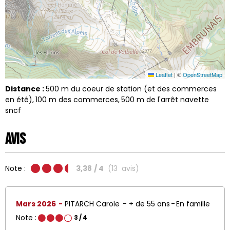
Leaflet
|
©
OpenStreetMap
Distance :
500
m du coeur de station (et des commerces
en été)
100
m des commerces
500
m de l'arrêt navette
sncf
Avis
Note :
3,38
/ 4
(
13
avis
)
Mars 2026
PITARCH Carole
+ de 55 ans
En famille
Note :
3
/ 4