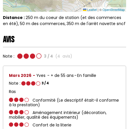
Leaflet
|
©
OpenStreetMap
Distance :
250
m du coeur de station (et des commerces
en été)
50
m des commerces
350
m de l'arrêt navette sncf
Avis
Note :
3
/ 4
(
4
avis
)
Mars 2026
Yves
+ de 55 ans
En famille
Note :
3
/ 4
Ras
Conformité (Le descriptif était-il conforme
à la prestation)
Aménagement intérieur (décoration,
mobilier, qualité des équipements)
Confort de la literie