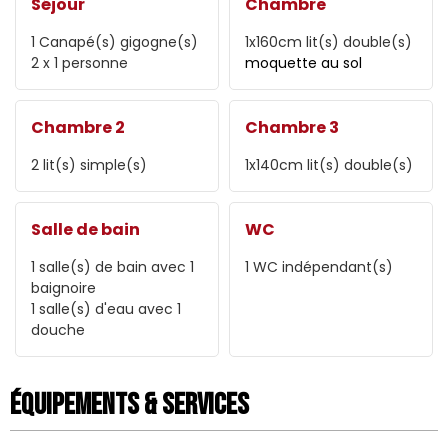
Séjour
Chambre
1
Canapé(s) gigogne(s)
1x160cm
lit(s) double(s)
2 x 1 personne
moquette au sol
Chambre 2
Chambre 3
2
lit(s) simple(s)
1x140cm
lit(s) double(s)
Salle de bain
WC
1
salle(s) de bain avec 1
1
WC indépendant(s)
baignoire
1
salle(s) d'eau avec 1
douche
Équipements & Services