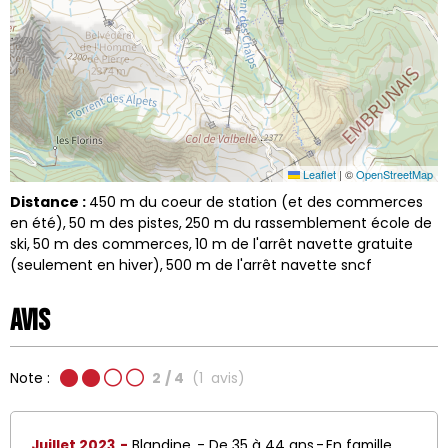
Leaflet
|
©
OpenStreetMap
Distance :
450
m du coeur de station (et des commerces
en été)
50
m des pistes
250
m du rassemblement école de
ski
50
m des commerces
10
m de l'arrêt navette gratuite
(seulement en hiver)
500
m de l'arrêt navette sncf
Avis
Note :
2
/ 4
(
1
avis
)
Juillet 2023
Blandine
De 35 à 44 ans
En famille