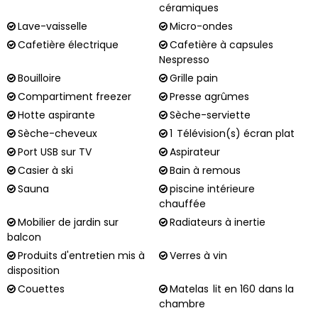
céramiques
Lave-vaisselle
Micro-ondes
Cafetière électrique
Cafetière à capsules
Nespresso
Bouilloire
Grille pain
Compartiment freezer
Presse agrûmes
Hotte aspirante
Sèche-serviette
Sèche-cheveux
1
Télévision(s) écran plat
Port USB sur TV
Aspirateur
Casier à ski
Bain à remous
Sauna
piscine intérieure
chauffée
Mobilier de jardin sur
Radiateurs à inertie
balcon
Produits d'entretien mis à
Verres à vin
disposition
Couettes
Matelas
lit en 160 dans la
chambre