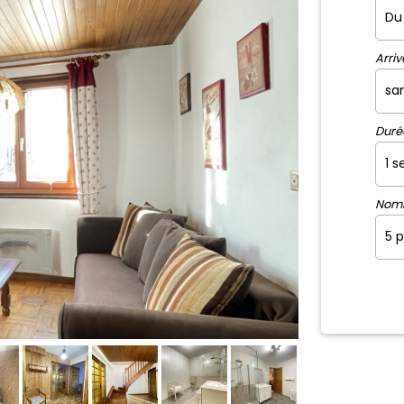
Arriv
Duré
Nom