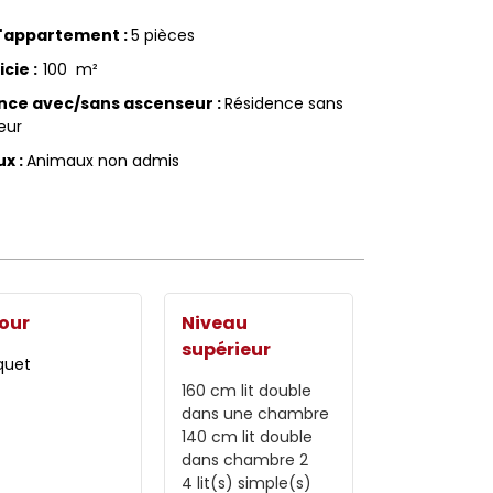
d'appartement
:
5 pièces
icie
:
100
m²
nce avec/sans ascenseur
:
Résidence sans
eur
ux
:
Animaux non admis
our
Niveau
supérieur
quet
160 cm
lit double
dans une chambre
140 cm
lit double
dans chambre 2
4
lit(s) simple(s)