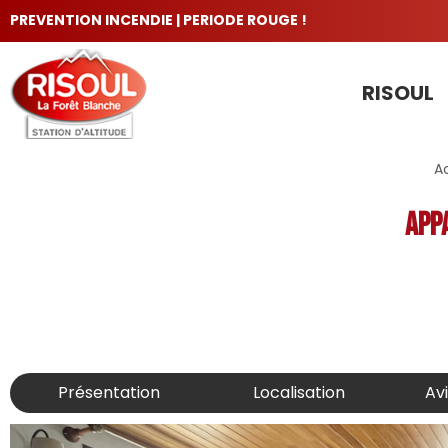
PREVENTION INCENDIE | PERIODE ROUGE !
RISOUL
LES INCONTOURNABLES
A
App
Présentation
Localisation
Av