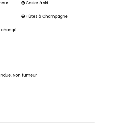
pour
Casier à ski
Flûtes à Champagne
0 changé
fondue
Non fumeur