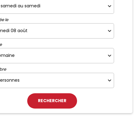
ée le
e
bre