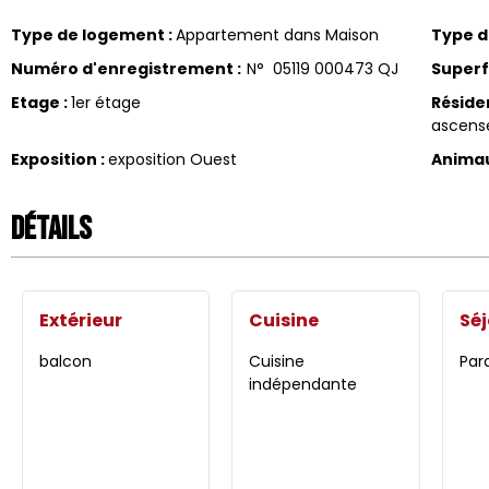
Type de logement
:
Appartement dans Maison
Type 
Numéro d'enregistrement
:
N°
05119 000473 QJ
Superf
Etage
:
1er étage
Réside
ascens
Exposition
:
exposition Ouest
Anima
Détails
Extérieur
Cuisine
Séj
balcon
Cuisine
Par
indépendante