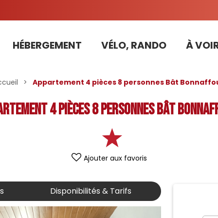
HÉBERGEMENT
VÉLO, RANDO
À VOIR
Tarifs préférentiels Risoul Résa (forfaits, parking ,matériel...)
ccueil
>
Appartement 4 pièces 8 personnes Bât Bonnaffo
artement 4 pièces 8 personnes Bât Bonnaf
Ajouter aux favoris
is
Disponibilités & Tarifs