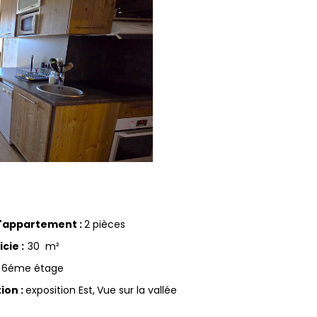
d'appartement
:
2 pièces
icie
:
30
m²
6éme étage
tion
:
exposition Est
Vue sur la vallée