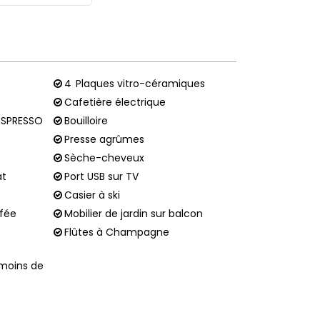
4
Plaques vitro-céramiques
Cafetière électrique
ESPRESSO
Bouilloire
Presse agrûmes
Sèche-cheveux
at
Port USB sur TV
Casier à ski
ffée
Mobilier de jardin sur balcon
Flûtes à Champagne
 moins de