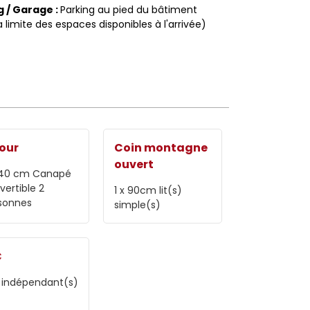
g / Garage
:
Parking au pied du bâtiment
a limite des espaces disponibles à l'arrivée)
our
Coin montagne
ouvert
 140 cm
Canapé
vertible 2
1 x 90cm
lit(s)
sonnes
simple(s)
C
indépendant(s)