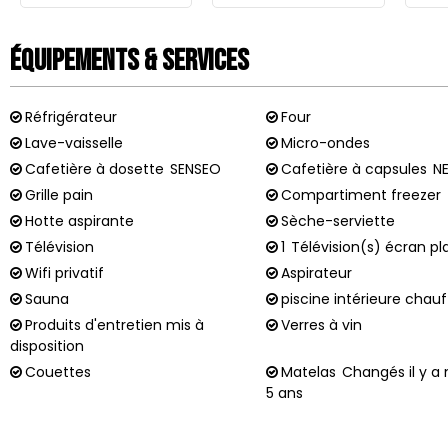
Équipements & Services
Réfrigérateur
Four
Lave-vaisselle
Micro-ondes
Cafetière à dosette
SENSEO
Cafetière à capsules
N
Grille pain
Compartiment freezer
Hotte aspirante
Sèche-serviette
Télévision
1
Télévision(s) écran pl
Wifi privatif
Aspirateur
Sauna
piscine intérieure chau
Produits d'entretien mis à
Verres à vin
disposition
Couettes
Matelas
Changés il y a
5 ans