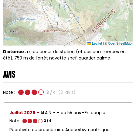
Leaflet
|
©
OpenStreetMap
Distance :
m du coeur de station (et des commerces en
été)
750
m de l'arrêt navette sncf
quartier calme
Avis
Note :
3
/ 4
(
2
avis
)
Juillet 2025
ALAIN
+ de 55 ans
En couple
Note :
3
/ 4
Réactivité du propriétaire. Accueil sympathique.