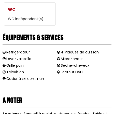
WC
WC indépendant(s)
Équipements & Services
Réfrigérateur
4
Plaques de cuisson
Lave-vaisselle
Micro-ondes
Grille pain
Sèche-cheveux
Télévision
Lecteur DVD
Casier à ski commun
A noter
Services :
Appareil à raclette
Appareil a fondue
Table et