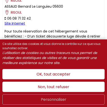
RISOUL
ASSAUD
Bernard
Le Languieu
05600
RISOUL
06 08 71 32 42
Site Internet
Pour toute réservation de cet hébergement vous
bénéficiez : - D’un ticket découverte luge dévale à retirer
à l'Office de Tourisme de Risoul (1 ticket/dossier) En hiver
Ce site utilise des cookies et vous donne le contrôle sur ce que vous
vous bénéficiez d'une remise : - Sur les forfaits de ski
souhaitez activer.
proposés par Risoul Resa, allant jusqu'à 30 % hors
L'utilisation de cookies ou autres traceurs nous permet de
vacances scolaires - Sur la location de matériel de ski -
réaliser des statistiques de visites et de vous garantir une
Sur le parking couvert (abonnement semaine) ​Ces
meilleure expérience sur notre site.
réductions sont valables uniquement via Risoul Résa et
sont à réserver en amont de votre arrivée Gagnez du
OK, tout accepter
temps à votre arrivée en réservant dès maintenant vos
cours de ski (seulement hors vacances scolaires)
Attention! Les commandes de forfaits étant envoyées à
Non, tout refuser
l'avance, nous ne prenons plus de réservations de ceux-ci
à partir du mercredi précédant l'arrivée.
Personnaliser
Été
LIVE
FR
WEBCAMS
Découvrir