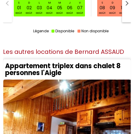
S
D
L
M
M
J
V
S
D
L
S32 sam. 01 août - 08 août
01
02
03
04
05
06
07
08
09
10
11
août
août
août
août
août
août
août
août
août
août
ao
Légende :
Disponible
Non disponible
Les autres locations de
Bernard ASSAUD
Appartement triplex dans chalet 8
personnes l'Aigle