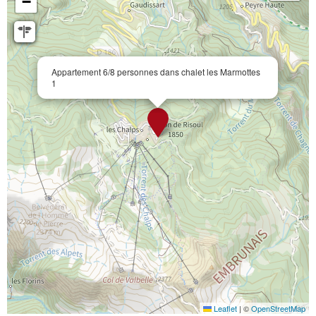
−
Appartement 6/8 personnes dans chalet les Marmottes
1
Leaflet
|
©
OpenStreetMap