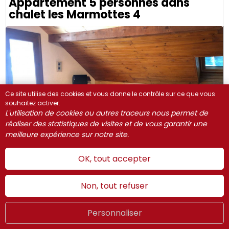
Appartement 5 personnes dans
chalet les Marmottes 4
Ce site utilise des cookies et vous donne le contrôle sur ce que vous
souhaitez activer.
L'utilisation de cookies ou autres traceurs nous permet de
réaliser des statistiques de visites et de vous garantir une
meilleure expérience sur notre site.
OK, tout accepter
Non, tout refuser
Chalet les marmottes 1
05600
RISOUL
ASSAUD
Bernard
Le Languieu
Personnaliser
05600
Hiver
LIVE
FR
WEBCAMS
RISOUL