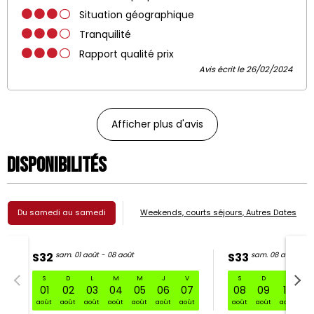
Situation géographique
Tranquilité
Rapport qualité prix
Avis écrit le 26/02/2024
Afficher plus d'avis
Disponibilités
Du samedi au samedi
Weekends, courts séjours, Autres Dates
S32
sam. 01 août - 08 août
S33
sam. 08 août - 15
S
D
L
M
M
J
V
S
D
L
S32 sam. 01 août - 08 août
01
02
03
04
05
06
07
08
09
10
11
août
août
août
août
août
août
août
août
août
août
ao