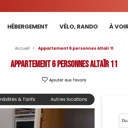
HÉBERGEMENT
VÉLO, RANDO
À VOIR
Tarifs préférentiels Risoul Résa (forfaits, parking ,matériel...)
Accueil
>
Appartement 6 personnes Altaïr 11
Appartement 6 personnes Altaïr 11
Ajouter aux favoris
ibilités & Tarifs
Autres locations