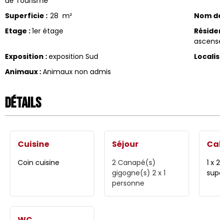
de Tourisme
Superficie
:
28
m²
Nom de
Etage
:
1er étage
Réside
ascens
Exposition
:
exposition Sud
Locali
Animaux
:
Animaux non admis
Détails
Cuisine
Séjour
Ca
Coin cuisine
2
Canapé(s)
1 x 
gigogne(s) 2 x 1
sup
personne
WC