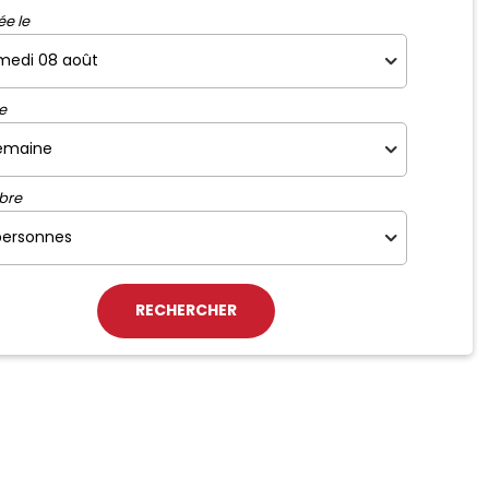
ée le
e
bre