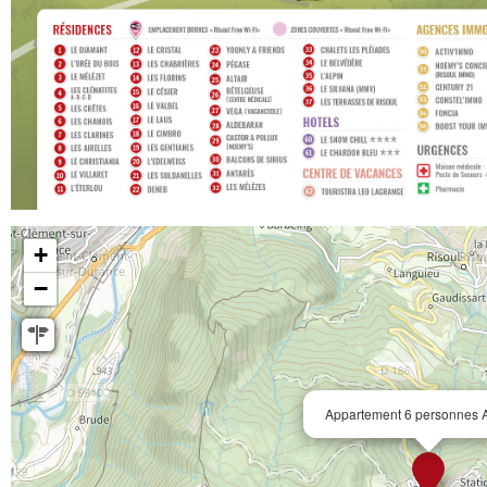
+
−
Appartement 6 personnes Al