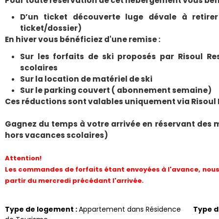
Pour toute réservation de cet hébergement vous béné
D’un ticket découverte luge dévale à retirer
ticket/dossier)
En hiver vous bénéficiez d'une remise :
Sur les forfaits de ski proposés par Risoul R
scolaires
Sur la location de matériel de ski
Sur le parking couvert ( abonnement semaine)
Ces réductions sont valables uniquement via Risoul
Gagnez du temps à votre arrivée en réservant des 
hors vacances scolaires)
Attention!
Les commandes de forfaits étant envoyées à l'avance, nous 
partir du mercredi précédant l'arrivée.
Type de logement
:
Appartement dans Résidence
Type 