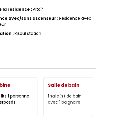
 la résidence
:
Altaïr
nce avec/sans ascenseur
:
Résidence avec
eur
sation
:
Risoul station
bine
Salle de bain
2 lits 1 personne
1
salle(s) de bain
erposés
avec 1 baignoire