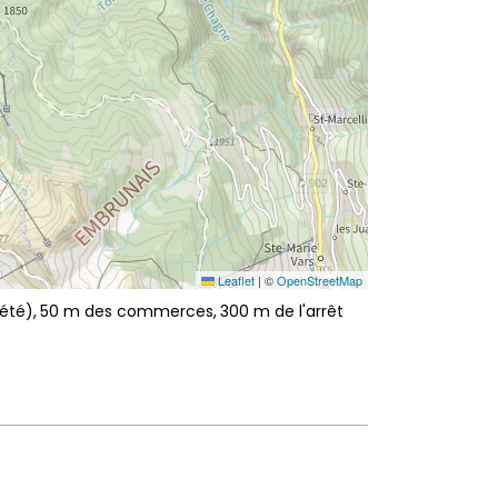
Leaflet
|
©
OpenStreetMap
été)
50
m des commerces
300
m de l'arrêt