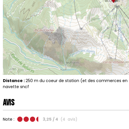
Distance :
250
m du coeur de station (et des commerces en 
navette sncf
Avis
Note :
3,25
/ 4
(
4
avis
)