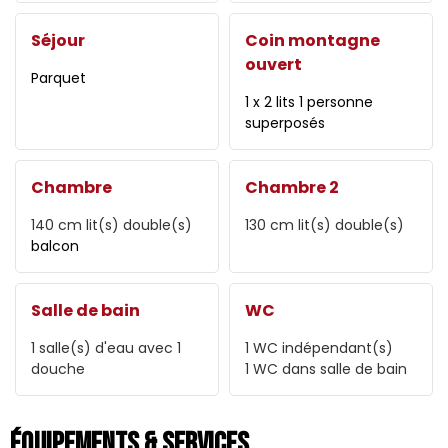
Séjour
Coin montagne
ouvert
Parquet
1 x 2 lits 1 personne
superposés
Chambre
Chambre 2
140 cm
lit(s) double(s)
130 cm
lit(s) double(s)
balcon
Salle de bain
WC
1
salle(s) d'eau avec 1
1
WC indépendant(s)
douche
1
WC dans salle de bain
Équipements & Services