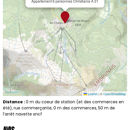
Appartement 6 personnes Christiania A 21
Leaflet
|
©
OpenStreetMap
Distance :
0
m du coeur de station (et des commerces en
été)
rue commerçante
0
m des commerces
50
m de
l'arrêt navette sncf