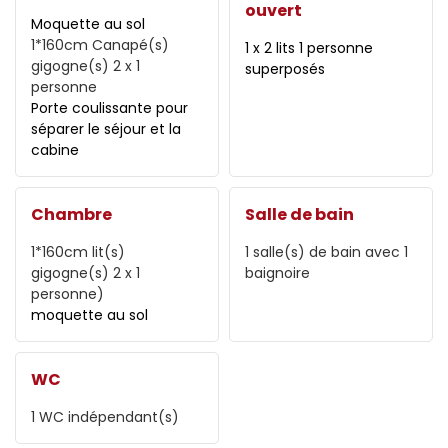
ouvert
Moquette au sol
1*160cm
Canapé(s)
1 x 2 lits 1 personne
gigogne(s) 2 x 1
superposés
personne
Porte coulissante pour
séparer le séjour et la
cabine
Chambre
Salle de bain
1*160cm
lit(s)
1
salle(s) de bain avec 1
gigogne(s) 2 x 1
baignoire
personne)
moquette au sol
WC
1
WC indépendant(s)