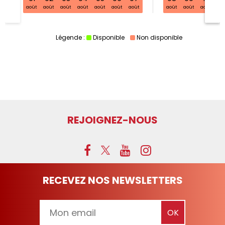
août
août
août
août
août
août
août
août
août
août
ao
Légende :
Disponible
Non disponible
REJOIGNEZ-NOUS
RECEVEZ NOS NEWSLETTERS