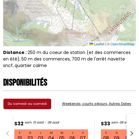
Leaflet
|
©
OpenStreetMap
Distance :
250
m du coeur de station (et des commerces
en été)
50
m des commerces
700
m de l'arrêt navette
sncf
quartier calme
Disponibilités
Du samedi au samedi
Weekends, courts séjours, Autres Dates
S32
sam. 01 août - 08 août
S33
sam. 08 août - 15
S
D
L
M
M
J
V
S
D
L
S32 sam. 01 août - 08 août
01
02
03
04
05
06
07
08
09
10
11