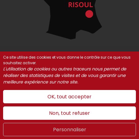
Ce site utilise des cookies et vous donne le contrôle sur ce que vous
souhaitez activer.
© Risoul 2021-2025
Mentions Légales
Partenaires
L'utilisation de cookies ou autres traceurs nous permet de
Gestion des cookies
réaliser des statistiques de visites et de vous garantir une
meilleure expérience sur notre site.
OK, tout accepter
Non, tout refuser
Personnaliser
Été
LIVE
FR
WEBCAMS