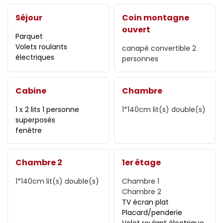
Séjour
Coin montagne
ouvert
Parquet
Volets roulants
canapé convertible 2
électriques
personnes
Cabine
Chambre
1 x 2 lits 1 personne
1*140cm
lit(s) double(s)
superposés
fenêtre
Chambre 2
1er étage
1*140cm
lit(s) double(s)
Chambre 1
Chambre 2
TV écran plat
Placard/penderie