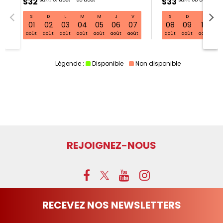
S32
S33
S
D
L
M
M
J
V
S
D
L
S32 sam. 01 août - 08 août
01
02
03
04
05
06
07
08
09
10
11
août
août
août
août
août
août
août
août
août
août
ao
Légende :
Disponible
Non disponible
REJOIGNEZ-NOUS
RECEVEZ NOS NEWSLETTERS