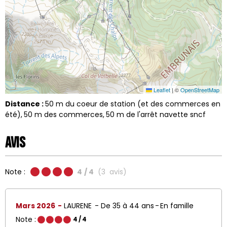
Leaflet
|
©
OpenStreetMap
Distance :
50
m du coeur de station (et des commerces en
été)
50
m des commerces
50
m de l'arrêt navette sncf
Avis
Note :
4
/ 4
(
3
avis
)
Mars 2026
LAURENE
De 35 à 44 ans
En famille
Note :
4
/ 4