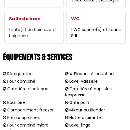
Volet roulant électrique
Salle de bain
WC
1
salle(s) de bain avec 1
1 WC séparé(s) et 1 dans
baignoire
Sdb
Équipements & Services
Réfrigérateur
4
Plaques à induction
Four combiné
Lave-vaisselle
Cafetière électrique
Cafetière à capsules
Nespresso
Bouilloire
Grille pain
Compartiment freezer
Mixeur ou Blender
Presse agrûmes
Hotte aspirante
Four combiné micro-
Lave-linge