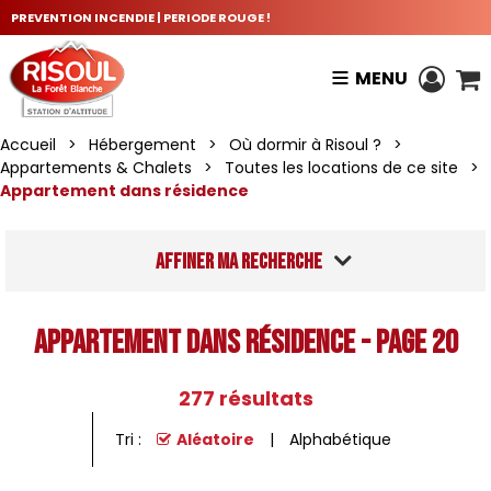
PREVENTION INCENDIE | PERIODE ROUGE !
MENU
Accueil
>
Hébergement
>
Où dormir à Risoul ?
>
Appartements & Chalets
>
Toutes les locations de ce site
>
Appartement dans résidence
Affiner ma recherche
Appartement dans résidence - Page 20
277
résultats
Tri :
Aléatoire
Alphabétique