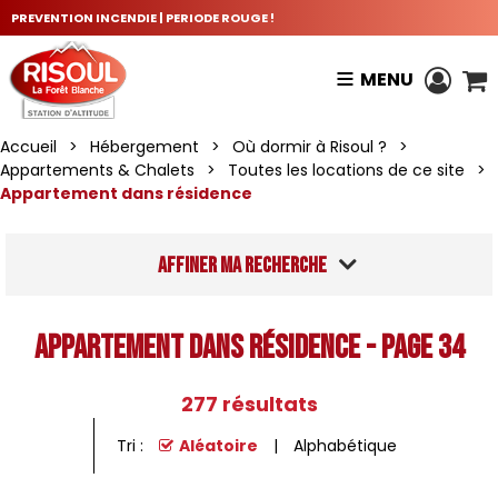
PREVENTION INCENDIE | PERIODE ROUGE !
MENU
Accueil
>
Hébergement
>
Où dormir à Risoul ?
>
Appartements & Chalets
>
Toutes les locations de ce site
>
Appartement dans résidence
Affiner ma recherche
Appartement dans résidence - Page 34
277
résultats
Tri :
Aléatoire
Alphabétique