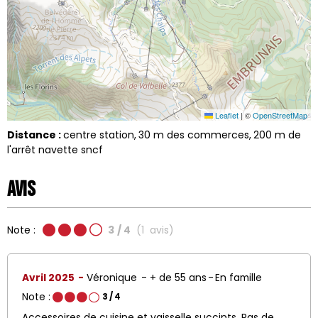
Leaflet
|
©
OpenStreetMap
Distance :
centre station
30
m des commerces
200
m de
l'arrêt navette sncf
Avis
Note :
3
/ 4
(
1
avis
)
Avril 2025
Véronique
+ de 55 ans
En famille
Note :
3
/ 4
Accessoires de cuisine et vaisselle succints. Pas de