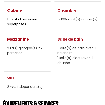
Cabine
Chambre
1 x 2 lits 1 personne
1x 160cm
lit(s) double(s)
superposés
Mezzanine
Salle de bain
2
lit(s) gigogne(s) 2 x 1
1
salle(s) de bain avec 1
personne
baignoire
1
salle(s) d'eau avec 1
douche
WC
2
WC indépendant(s)
Équipements & Services