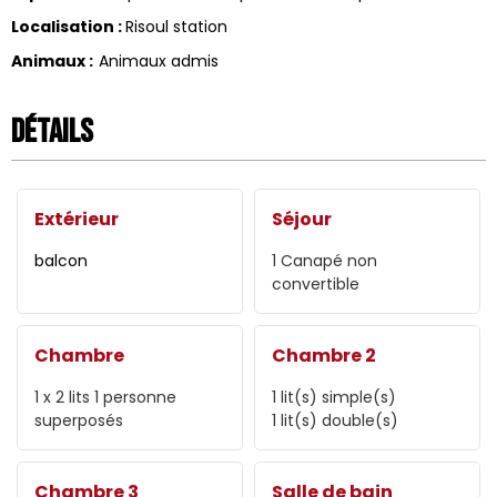
Localisation
:
Risoul station
Animaux
:
Animaux admis
Détails
Extérieur
Séjour
balcon
1
Canapé non
convertible
Chambre
Chambre 2
1
x 2 lits 1 personne
1
lit(s) simple(s)
superposés
1
lit(s) double(s)
Chambre 3
Salle de bain