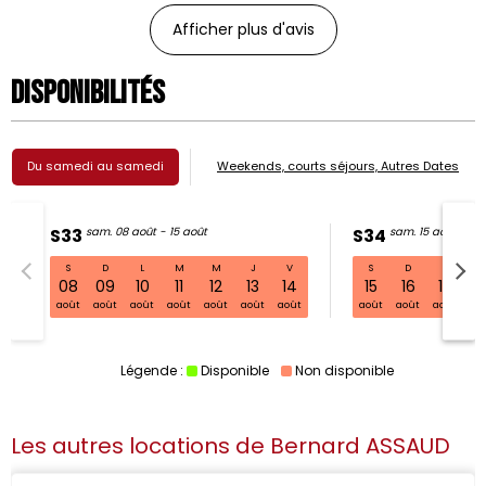
Afficher plus d'avis
Disponibilités
Du samedi au samedi
Weekends, courts séjours, Autres Dates
S33
sam. 08 août - 15 août
S34
sam. 15 août - 22
S
D
L
M
M
J
V
S
D
L
S33 sam. 08 août - 15 août
08
09
10
11
12
13
14
15
16
17
1
août
août
août
août
août
août
août
août
août
août
ao
Légende :
Disponible
Non disponible
Les autres locations de
Bernard ASSAUD