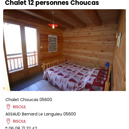
Chalet 12 personnes Choucas
Chalet Choucas
05600
RISOUL
ASSAUD
Bernard
Le Languieu
05600
RISOUL
06 08 71 32 42