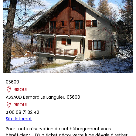
05600
RISOUL
ASSAUD
Bernard
Le Languieu
05600
RISOUL
06 08 71 32 42
Site Internet
Pour toute réservation de cet hébergement vous
bénéficiez : - D’un ticket découverte luge dévale à retirer