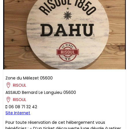
Zone du Mélezet
05600
RISOUL
ASSAUD
Bernard
Le Languieu
05600
RISOUL
06 08 71 32 42
Site Internet
Pour toute réservation de cet hébergement vous
bénéficiez : - D’un ticket découverte luge dévale à retirer