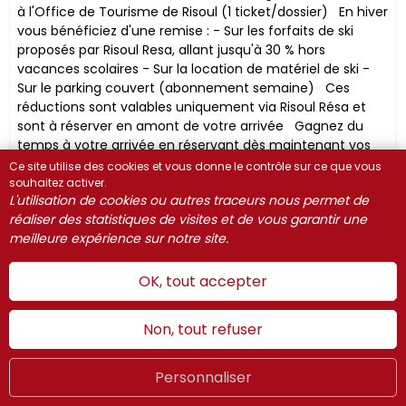
à l'Office de Tourisme de Risoul (1 ticket/dossier) En hiver
vous bénéficiez d'une remise : - Sur les forfaits de ski
proposés par Risoul Resa, allant jusqu'à 30 % hors
vacances scolaires - Sur la location de matériel de ski -
Sur le parking couvert (abonnement semaine) ​Ces
réductions sont valables uniquement via Risoul Résa et
sont à réserver en amont de votre arrivée Gagnez du
temps à votre arrivée en réservant dès maintenant vos
cours de ski (seulement hors vacances scolaires)
Ce site utilise des cookies et vous donne le contrôle sur ce que vous
Attention! Les commandes de forfaits étant envoyées à
souhaitez activer.
L'utilisation de cookies ou autres traceurs nous permet de
l'avance, nous ne prenons plus de réservations de ceux-ci
réaliser des statistiques de visites et de vous garantir une
à partir du mercredi précédant l'arrivée.
meilleure expérience sur notre site.
Découvrir
OK, tout accepter
Chalet 6 personnes le Mouflon
Non, tout refuser
Personnaliser
Été
LIVE
FR
WEBCAMS