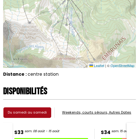
Leaflet
|
©
OpenStreetMap
Distance :
centre station
Disponibilités
Du samedi au samedi
Weekends, courts séjours, Autres Dates
S33
sam. 08 août - 15 août
S34
sam. 15 août - 22