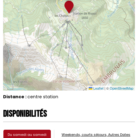
Leaflet
|
©
OpenStreetMap
Distance :
centre station
Disponibilités
Du samedi au samedi
Weekends, courts séjours, Autres Dates