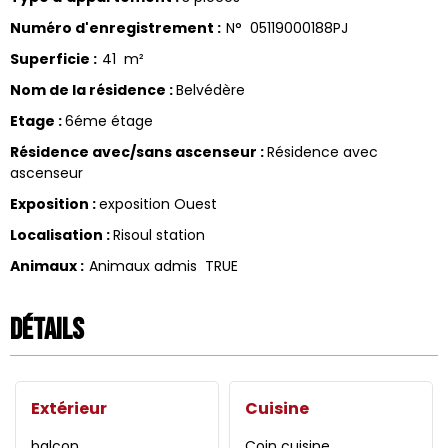
Numéro d'enregistrement
:
N°
05119000188PJ
Superficie
:
41
m²
Nom de la résidence
:
Belvédère
Etage
:
6éme étage
Résidence avec/sans ascenseur
:
Résidence avec
ascenseur
Exposition
:
exposition Ouest
Localisation
:
Risoul station
Animaux
:
Animaux admis
TRUE
Détails
Extérieur
Cuisine
balcon
Coin cuisine