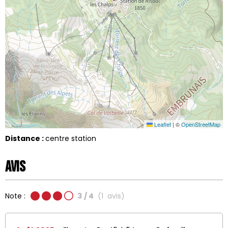
Leaflet
|
©
OpenStreetMap
Distance :
centre station
Avis
Note :
3
/ 4
(
1
avis
)