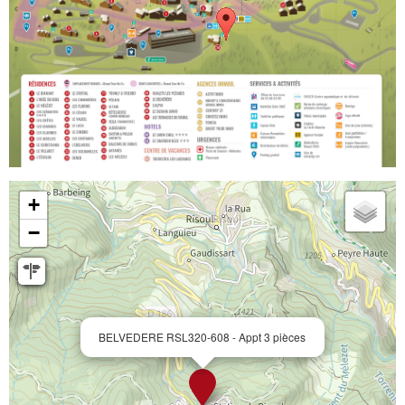
+
−
BELVEDERE RSL320-608 - Appt 3 pièces