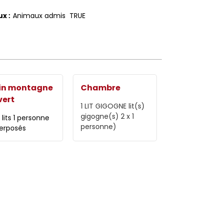
ux
:
Animaux admis
TRUE
in montagne
Chambre
vert
1 LIT GIGOGNE
lit(s)
gigogne(s) 2 x 1
2 lits 1 personne
personne)
erposés