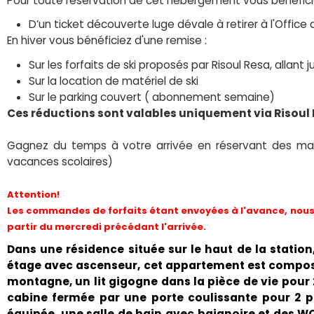
Pour toute réservation de cet hébergement vous bénéfici
D’un ticket découverte luge dévale à retirer à l'Office 
En hiver vous bénéficiez d'une remise :
Sur les forfaits de ski proposés par Risoul Resa, allant
Sur la location de matériel de ski
Sur le parking couvert ( abonnement semaine)
Ces réductions sont valables uniquement via Risoul
Gagnez du temps à votre arrivée en réservant des mai
vacances scolaires)
Attention!
Les commandes de forfaits étant envoyées à l'avance, nous 
partir du mercredi précédant l'arrivée.
Dans une résidence située sur le haut de la station
étage avec ascenseur, cet appartement est compos
montagne, un lit gigogne dans la pièce de vie pour 
cabine fermée par une porte coulissante pour 2 p
équipée, une salle de bain avec baignoire et des 