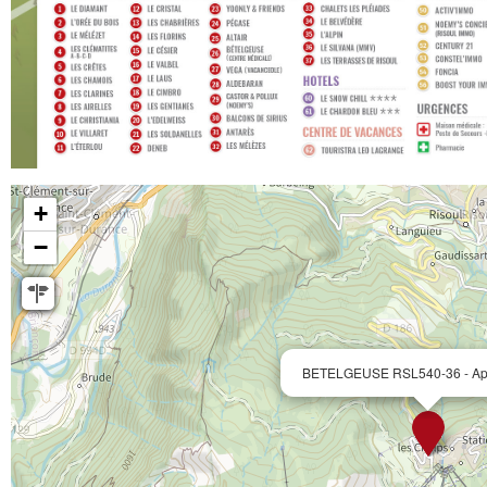
+
−
BETELGEUSE RSL540-36 - App