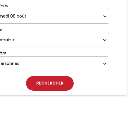
ée le
e
bre