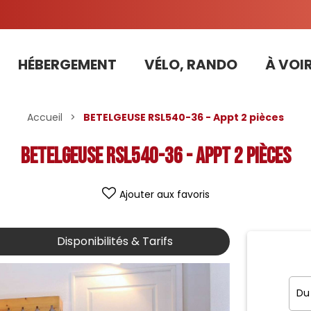
HÉBERGEMENT
VÉLO, RANDO
À VOIR
Tarifs préférentiels Risoul Résa (forfaits, parking ,matériel...)
Accueil
>
BETELGEUSE RSL540-36 - Appt 2 pièces
BETELGEUSE RSL540-36 - Appt 2 pièces
Ajouter aux favoris
Disponibilités & Tarifs