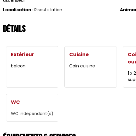
ascenseur
Localisation
:
Risoul station
Anima
Détails
Extérieur
Cuisine
Co
ou
balcon
Coin cuisine
1 x 
sup
WC
WC indépendant(s)