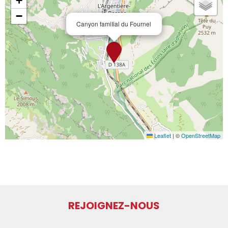
+
−
Canyon famiIial du Fournel
Leaflet
|
©
OpenStreetMap
REJOIGNEZ-NOUS