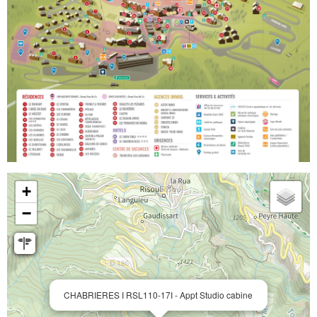
+
−
CHABRIERES I RSL110-17I - Appt Studio cabine