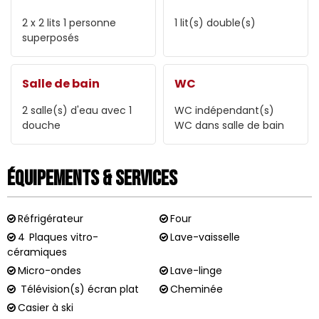
2
x 2 lits 1 personne
1
lit(s) double(s)
superposés
Salle de bain
WC
2
salle(s) d'eau avec 1
WC indépendant(s)
douche
WC dans salle de bain
Équipements & Services
Réfrigérateur
Four
4
Plaques vitro-
Lave-vaisselle
céramiques
Micro-ondes
Lave-linge
Télévision(s) écran plat
Cheminée
Casier à ski