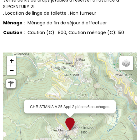
Vente de kit de draps jetables à réserver à l'avance à
SLPCENTURY 21
Location de linge de toilette
Non fumeur
Ménage :
Ménage de fin de séjour à effectuer
Caution :
Caution (€) :
800
Caution ménage (€):
150
+
−
CHRISTIANIA A 25 Appt 2 pièces 6 couchages