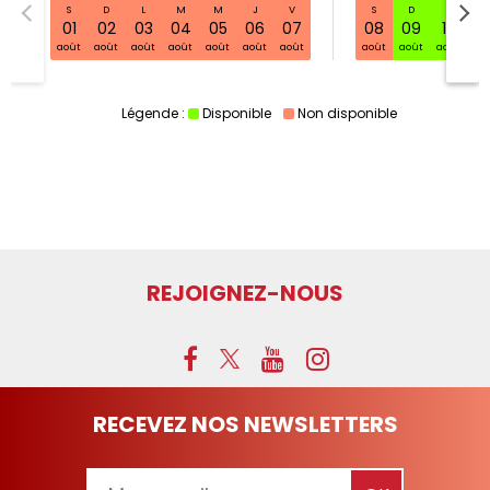
S
D
L
M
M
J
V
S
D
L
S32 sam. 01 août - 08 août
01
02
03
04
05
06
07
08
09
10
11
août
août
août
août
août
août
août
août
août
août
ao
Légende :
Disponible
Non disponible
REJOIGNEZ-NOUS
RECEVEZ NOS NEWSLETTERS