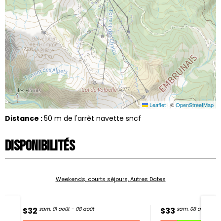
Leaflet
|
©
OpenStreetMap
Distance :
50
m de l'arrêt navette sncf
Disponibilités
Weekends, courts séjours, Autres Dates
S32
sam. 01 août - 08 août
S33
sam. 08 août - 15