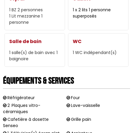
1
BZ 2 personnes
1 x 2 lits 1 personne
1
Lit mezzanine 1
superposés
personne
Salle de bain
WC
1
salle(s) de bain avec 1
1
WC indépendant(s)
baignoire
Équipements & Services
Réfrigérateur
Four
2
Plaques vitro-
Lave-vaisselle
céramiques
Cafetière à dosette
Grille pain
Senseo