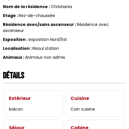
Nom de la résidence
:
Christiania
Etage
:
Rez-de-chaussée
Résidence avec/sans ascenseur
:
Résidence avec
ascenseur
Exposition
:
exposition Nord/Est
Localisation
:
Risoul station
Animaux
:
Animaux non admis
Détails
Extérieur
Cuisine
balcon
Coin cuisine
Séjour
Cabine