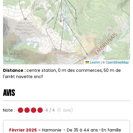
Leaflet
|
©
OpenStreetMap
Distance :
centre station
0
m des commerces
50
m de
l'arrêt navette sncf
Avis
Note :
4
/ 4
(
1
avis
)
Février 2025
Harmonie
De 35 à 44 ans
En famille