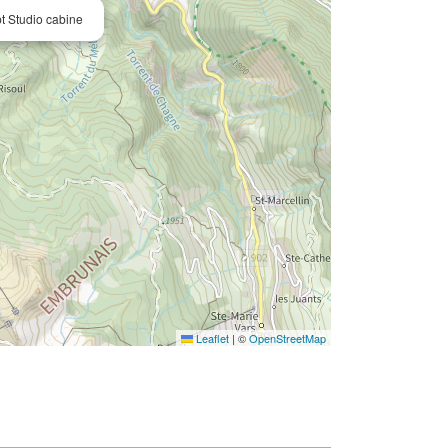
 Studio cabine
Leaflet
|
©
OpenStreetMap