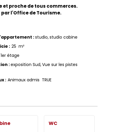
te et proche de tous commerces.
 par l'Office de Tourisme.
d'appartement
:
studio
studio cabine
icie
:
25
m²
1er étage
tion
:
exposition Sud
Vue sur les pistes
ux
:
Animaux admis
TRUE
bine
WC