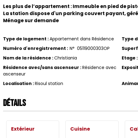
Les plus de l’appartement : Immeuble en pied de pis
La station dispose d'un parking couvert payant, géré
Ménage sur demande
Type de logement
:
Appartement dans Résidence
Type 
Numéro d'enregistrement
:
N°
05119000303OP
Superf
Nom de la résidence
:
Christiania
Etage
:
Résidence avec/sans ascenseur
:
Résidence avec
Exposi
ascenseur
Localisation
:
Risoul station
Anima
Détails
Extérieur
Cuisine
Ca