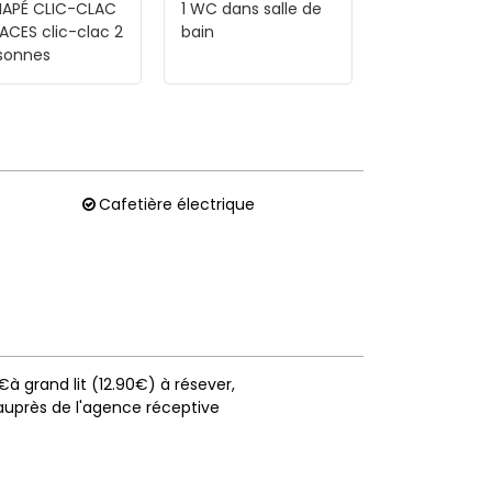
APÉ CLIC-CLAC
1
WC dans salle de
LACES
clic-clac 2
bain
sonnes
Cafetière électrique
90€à grand lit (12.90€) à résever
 auprès de l'agence réceptive