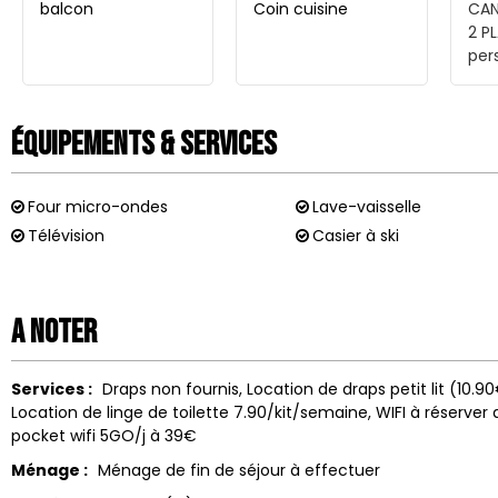
balcon
Coin cuisine
CAN
2 P
per
Équipements & Services
Four micro-ondes
Lave-vaisselle
Télévision
Casier à ski
A noter
Services :
Draps non fournis
Location de draps
petit lit (10.
Location de linge de toilette
7.90/kit/semaine
WIFI à réserver
pocket wifi 5GO/j à 39€
Ménage :
Ménage de fin de séjour à effectuer