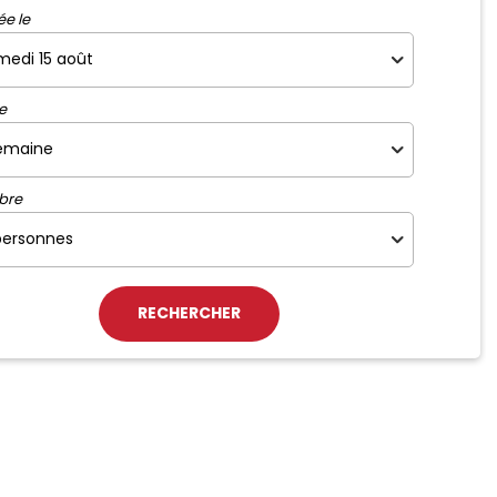
ée le
e
bre