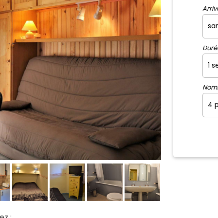
Arriv
Duré
Nom
ez :