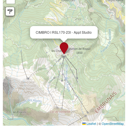
CIMBRO I RSL170-23I - Appt Studio
Leaflet
|
©
OpenStreetMap