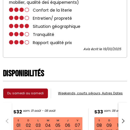
mobilier, qualité des équipements)
Confort de la literie
Entretien/ propreté
Situation géographique
Tranquilité
Rapport qualité prix
Avis écrit le 19/03/2025
Disponibilités
Du samedi au samedi
Weekends, courts séjours, Autres Dates
S32
sam. 01 août - 08 août
S33
sam. 08 août - 15
S
D
L
M
M
J
V
S
D
L
S32 sam. 01 août - 08 août
01
02
03
04
05
06
07
08
09
10
11