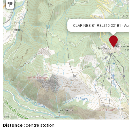
CLARINES B1 RSL310-221B1 - Appt
Distance :
centre station