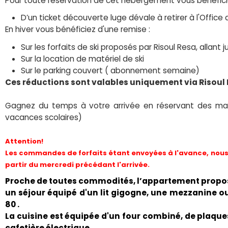
Pour toute réservation de cet hébergement vous bénéfici
D’un ticket découverte luge dévale à retirer à l'Office 
En hiver vous bénéficiez d'une remise :
Sur les forfaits de ski proposés par Risoul Resa, allant
Sur la location de matériel de ski
Sur le parking couvert ( abonnement semaine)
Ces réductions sont valables uniquement via Risoul
Gagnez du temps à votre arrivée en réservant des mai
vacances scolaires)
Attention!
Les commandes de forfaits étant envoyées à l'avance, nous 
partir du mercredi précédant l'arrivée.
Proche de toutes commodités, l’appartement propo
un séjour équipé d'un lit gigogne, une mezzanine ouv
80 .
La cuisine est équipée d'un four combiné, de plaques
cafetière électrique.