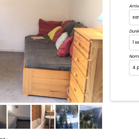
Arriv
Duré
Nom