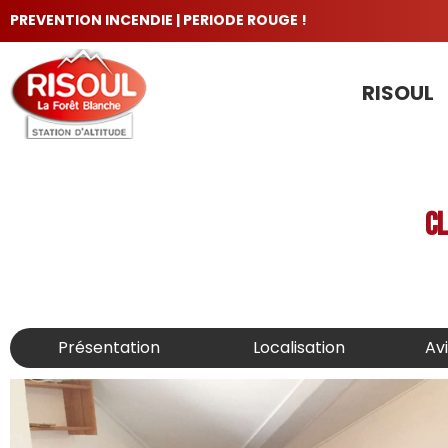
PREVENTION INCENDIE | PERIODE ROUGE !
RISOUL
LES INCONTOURNABLES
CL
Présentation
Localisation
Av