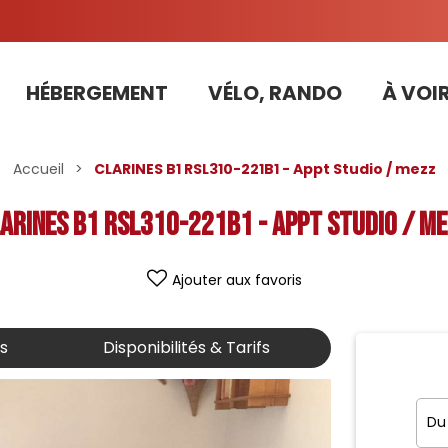
HÉBERGEMENT
VÉLO, RANDO
À VOIR
Tarifs préférentiels Risoul Résa (forfaits, parking ,matériel...)
Accueil
>
CLARINES B1 RSL310-221B1 - Appt Studio / mezz
ARINES B1 RSL310-221B1 - Appt Studio / m
Ajouter aux favoris
is
Disponibilités & Tarifs