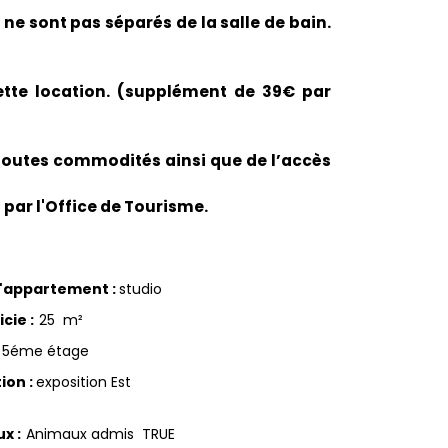
 ne sont pas séparés de la salle de bain.
tte location. (supplément de 39€ par
toutes commodités ainsi que de l’accès
 par l'Office de Tourisme.
d'appartement
:
studio
icie
:
25
m²
5éme étage
tion
:
exposition Est
ux
:
Animaux admis
TRUE