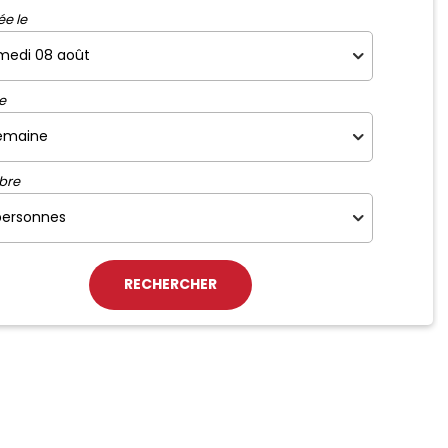
ée le
e
bre