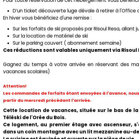
Pour toute réservation de cet hébergement vous bénéfici
D’un ticket découverte luge dévale à retirer à l'Office 
En hiver vous bénéficiez d'une remise :
Sur les forfaits de ski proposés par Risoul Resa, allant
Sur la location de matériel de ski
Sur le parking couvert ( abonnement semaine)
Ces réductions sont valables uniquement via Risoul
Gagnez du temps à votre arrivée en réservant des mai
vacances scolaires)
Attention!
Les commandes de forfaits étant envoyées à l'avance, nous 
partir du mercredi précédant l'arrivée.
Cette location de vacances, située sur le bas de la
Téléski de l'Orée du Bois.
Ce logement, au premier étage avec ascenseur, s'
dans un coin montagne avec un lit mezzanine au-des
La cuisine est équipée et ouverte sur la pièce de vie.