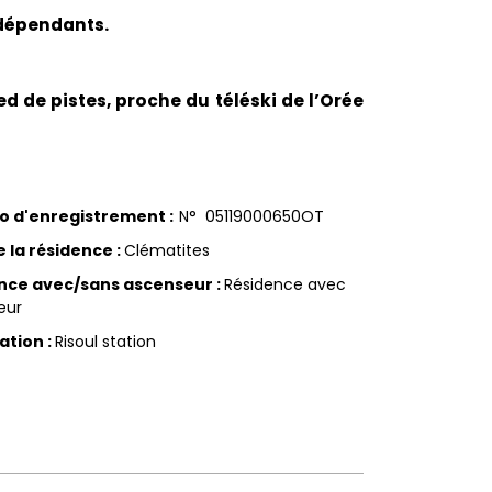
ndépendants.
d de pistes, proche du téléski de l’Orée
o d'enregistrement
:
N°
05119000650OT
 la résidence
:
Clématites
nce avec/sans ascenseur
:
Résidence avec
eur
sation
:
Risoul station