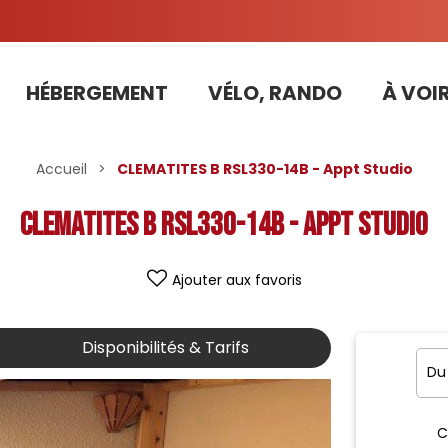
HÉBERGEMENT
VÉLO, RANDO
À VOIR
Tarifs préférentiels Risoul Résa (forfaits, parking ,matériel...)
Accueil
>
CLEMATITES B RSL330-14B - Appt Studio
CLEMATITES B RSL330-14B - Appt Studio
Ajouter aux favoris
Disponibilités & Tarifs
C