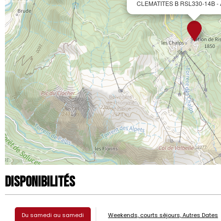
CLEMATITES B RSL330-14B - A
Disponibilités
Du samedi au samedi
Weekends, courts séjours, Autres Dates