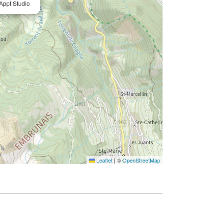
ppt Studio
Leaflet
|
©
OpenStreetMap