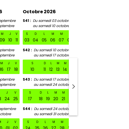
6
Octobre 2026
Novembre 2026
eptembre
S41
Du samedi 03 octobre
S46
Du samedi 07 no
eptembre
au samedi 10 octobre
au samedi 14 nov
M
J
V
S
D
L
M
M
J
V
S
D
L
M
M
09
10
11
03
04
05
06
07
08
09
07
08
09
10
11
eptembre
S42
Du samedi 10 octobre
S47
Du samedi 14 nov
eptembre
au samedi 17 octobre
au samedi 21 nov
M
J
V
S
D
L
M
M
J
V
S
D
L
M
M
16
17
18
10
11
12
13
14
15
16
14
15
16
17
18
eptembre
S43
Du samedi 17 octobre
S48
Du samedi 21 nov
eptembre
au samedi 24 octobre
au samedi 28 no
medi 01 août au samedi 08 août
M
J
V
S
D
L
M
M
J
V
S
D
L
M
M
3
24
25
17
18
19
20
21
22
23
21
22
23
24
25
septembre
S44
Du samedi 24 octobre
S49
Du samedi 28 no
ctobre
au samedi 31 octobre
au samedi 05 dé
M
J
V
S
D
L
M
M
J
V
S
D
L
M
M
0
01
02
24
25
26
27
28
29
30
28
29
30
01
02