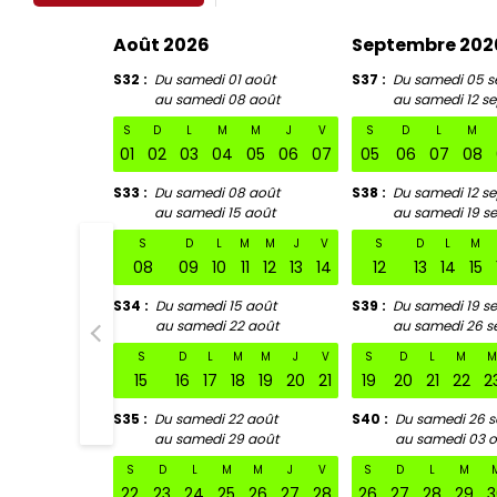
Août 2026
Septembre 202
S32
Du samedi 01 août
S37
Du samedi 05 s
au samedi 08 août
au samedi 12 s
S
D
L
M
M
J
V
S
D
L
M
01
02
03
04
05
06
07
05
06
07
08
S33
Du samedi 08 août
S38
Du samedi 12 s
au samedi 15 août
au samedi 19 s
S
D
L
M
M
J
V
S
D
L
M
08
09
10
11
12
13
14
12
13
14
15
S34
Du samedi 15 août
S39
Du samedi 19 s
au samedi 22 août
au samedi 26 s
S32 Du sa
S
D
L
M
M
J
V
S
D
L
M
15
16
17
18
19
20
21
19
20
21
22
2
S35
Du samedi 22 août
S40
Du samedi 26 
au samedi 29 août
au samedi 03 o
S
D
L
M
M
J
V
S
D
L
M
22
23
24
25
26
27
28
26
27
28
29
3