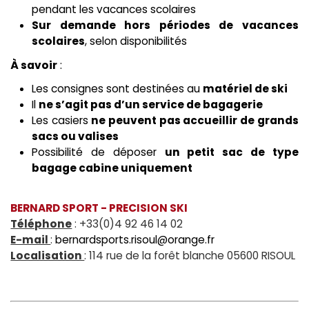
pendant les vacances scolaires
Sur demande hors périodes de vacances
scolaires
, selon disponibilités
À savoir
:
​Les consignes sont destinées au
matériel de ski
Il
ne s’agit pas d’un service de bagagerie
​Les casiers
ne peuvent pas accueillir de grands
sacs ou valises
​Possibilité de déposer
un petit sac de type
bagage cabine uniquement
BERNARD SPORT - PRECISION SKI
Téléphone
: +33(0)4 92 46 14 02
E-mail
:
bernardsports.risoul@orange.fr
Localisation
: 114 rue de la forêt blanche 05600 RISOUL