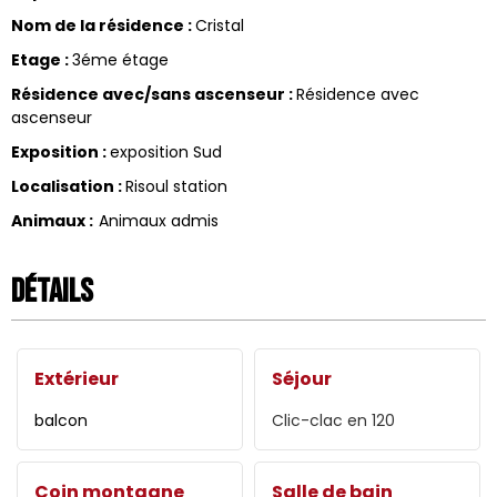
Nom de la résidence
:
Cristal
Etage
:
3éme étage
Résidence avec/sans ascenseur
:
Résidence avec
ascenseur
Exposition
:
exposition Sud
Localisation
:
Risoul station
Animaux
:
Animaux admis
Détails
Extérieur
Séjour
balcon
Clic-clac en
120
Coin montagne
Salle de bain