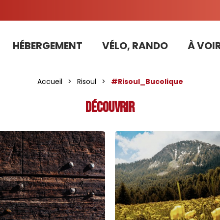
HÉBERGEMENT
VÉLO, RANDO
À VOIR
Tarifs préférentiels Risoul Résa (forfaits, parking ,matériel...)
Accueil
>
Risoul
>
#Risoul_Bucolique
Découvrir