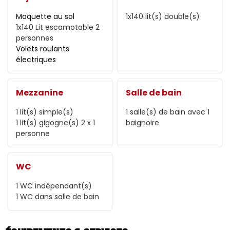
Moquette au sol
1x140
lit(s) double(s)
1x140
Lit escamotable 2
personnes
Volets roulants
électriques
Mezzanine
Salle de bain
1
lit(s) simple(s)
1
salle(s) de bain avec 1
1
lit(s) gigogne(s) 2 x 1
baignoire
personne
WC
1
WC indépendant(s)
1
WC dans salle de bain